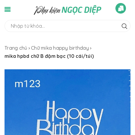
Trang chủ
Chữ mika happy birthday
mika hpbd chữ B đậm bạc (10 cái/túi)