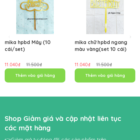
mika hpbd Mây (10
mika chữ hpbd ngang
cái/set)
màu vàng(set 10 cái)
11.040₫
11.500₫
11.040₫
11.500₫
Thêm vào giỏ hàng
Thêm vào giỏ hàng
Shop Giảm giá và cập nhật liên tục
các mặt hàng
👉Giảm giá tự động 4% các sản phẩm trên