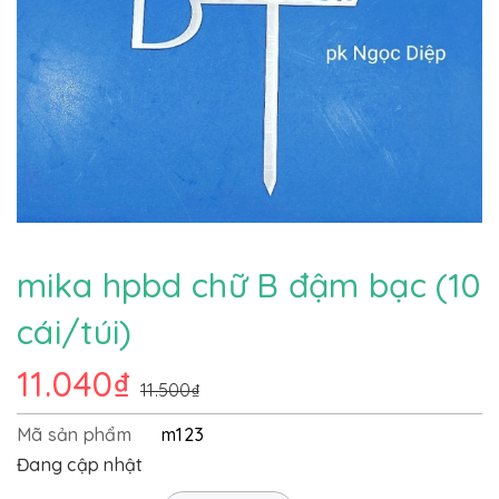
mika hpbd chữ B đậm bạc (10
cái/túi)
11.040₫
11.500₫
Mã sản phẩm
m123
Đang cập nhật