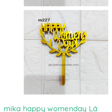
mika happy womenday Lá