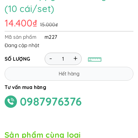
(10 cái/set)
14.400₫
15.000₫
Mã sản phẩm
m227
Đang cập nhật
-
+
SỐ LƯỢNG
Hết hàng
Tư vấn mua hàng
0987976376
Sản phẩm cùng loại