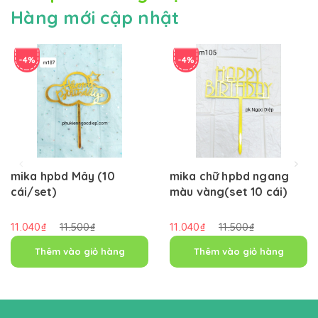
Hàng mới cập nhật
-4%
-4%
mika hpbd Mây (10
mika chữ hpbd ngang
cái/set)
màu vàng(set 10 cái)
11.040₫
11.500₫
11.040₫
11.500₫
Thêm vào giỏ hàng
Thêm vào giỏ hàng