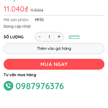
11.040₫
11.500₫
Mã sản phẩm
M110
Đang cập nhật
-
+
SỐ LƯỢNG
Thêm vào giỏ hàng
MUA NGAY
Tư vấn mua hàng
0987976376