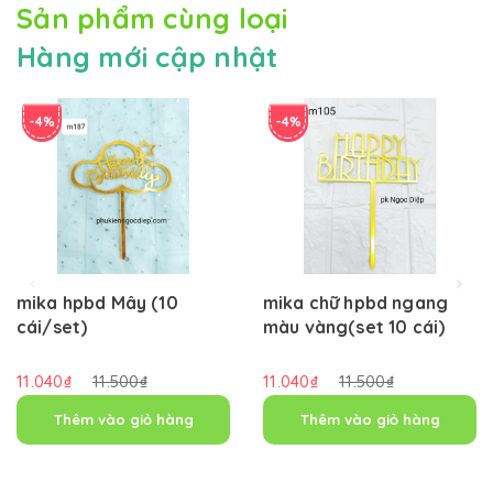
Sản phẩm cùng loại
Hàng mới cập nhật
-4%
-4%
mika hpbd Mây (10
mika chữ hpbd ngang
cái/set)
màu vàng(set 10 cái)
11.040₫
11.500₫
11.040₫
11.500₫
Thêm vào giỏ hàng
Thêm vào giỏ hàng