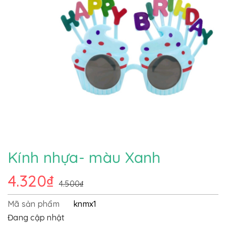
Kính nhựa- màu Xanh
4.320₫
4.500₫
Mã sản phẩm
knmx1
Đang cập nhật