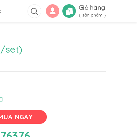
Giỏ hàng
c
(
sản phẩm )
i/set)
MUA NGAY
76376