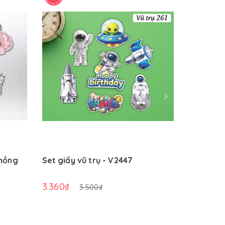
 hồng
Set giấy vũ trụ - V2447
Set giấy 
3.360₫
3.360₫
3.500₫