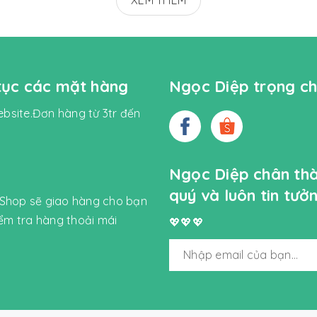
XEM THÊM
 tục các mặt hàng
Ngọc Diệp trọng ch
bsite.Đơn hàng từ 3tr đến
Ngọc Diệp chân th
quý và luôn tin tư
 Shop sẽ giao hàng cho bạn
iểm tra hàng thoải mái
💖💖💖