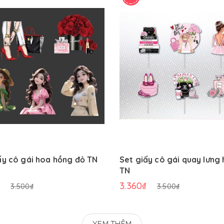
ấy cô gái hoa hồng đỏ TN
Set giấy cô gái quay lưng
TN
₫
3.360₫
3.500₫
3.500₫