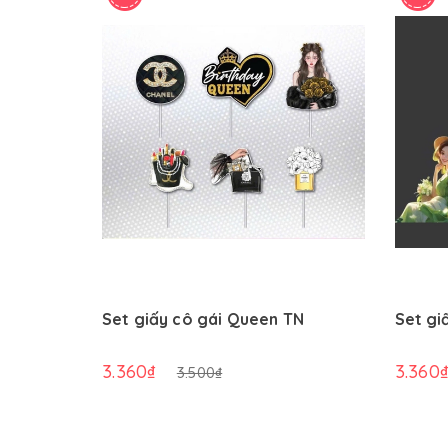
Set giấy cô gái Queen TN
Set gi
3.360₫
3.360
3.500₫