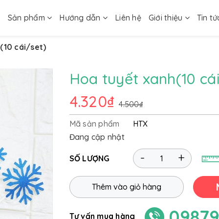
ủ
Sản phẩm
Hướng dẫn
Liên hệ
Giới thiệu
Tin tứ
(10 cái/set)
Hoa tuyết xanh(10 cá
4.320₫
4.500₫
Mã sản phẩm
HTX
Đang cập nhật
-
+
SỐ LƯỢNG
Thêm vào giỏ hàng
09879
Tư vấn mua hàng