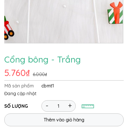
Cổng bông - Trắng
5.760₫
6.000₫
Mã sản phẩm
cbmt1
Đang cập nhật
-
+
SỐ LƯỢNG
Thêm vào giỏ hàng