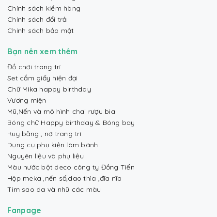
Chính sách kiểm hàng
Chính sách đổi trả
Chính sách bảo mật
Bạn nên xem thêm
Đồ chơi trang trí
Set cắm giấy hiện đại
Chữ Mika happy birthday
Vương miện
Mũ,Nến và mô hình chai rượu bia
Bóng chữ Happy birthday & Bóng bay
Ruy băng , nơ trang trí
Dụng cụ phụ kiện làm bánh
Nguyên liệu và phụ liệu
Màu nước bột deco công ty Đồng Tiến
Hộp meka ,nến số,dao thìa ,đĩa nĩa
Tim sao da và nhũ các màu
Fanpage