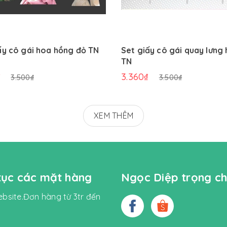
ấy cô gái hoa hồng đỏ TN
Set giấy cô gái quay lưng
TN
₫
3.360₫
3.500₫
3.500₫
XEM THÊM
 tục các mặt hàng
Ngọc Diệp trọng ch
bsite.Đơn hàng từ 3tr đến