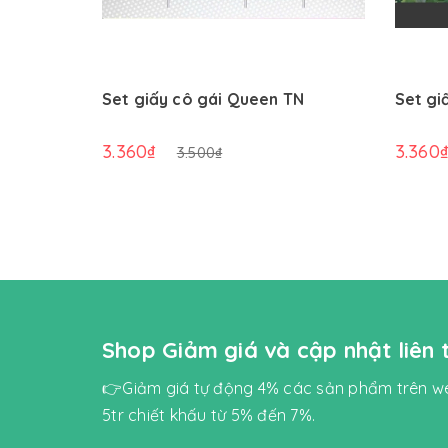
Set giấy cô gái Queen TN
Set gi
3.360₫
3.360
3.500₫
Shop Giảm giá và cập nhật liên
👉Giảm giá tự động 4% các sản phẩm trên we
5tr chiết khấu từ 5% đến 7%.