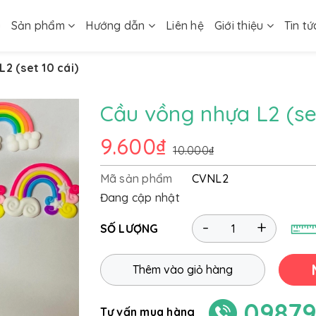
ủ
Sản phẩm
Hướng dẫn
Liên hệ
Giới thiệu
Tin tứ
2 (set 10 cái)
Cầu vồng nhựa L2 (set
9.600₫
10.000₫
Mã sản phẩm
CVNL2
Đang cập nhật
-
+
SỐ LƯỢNG
Thêm vào giỏ hàng
09879
Tư vấn mua hàng