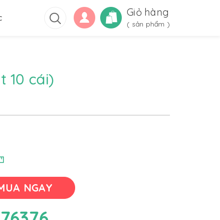
Giỏ hàng
c
(
sản phẩm )
 10 cái)
MUA NGAY
76376