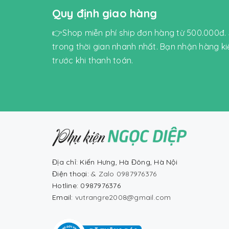
Quy định giao hàng
👉Shop miễn phí ship đơn hàng từ 500.000đ.
trong thời gian nhanh nhất. Bạn nhận hàng k
trước khi thanh toán.
Địa chỉ: Kiến Hưng, Hà Đông, Hà Nội
Điện thoại:
& Zalo 0987976376
Hotline: 0987976376
Email:
vutrangre2008@gmail.com