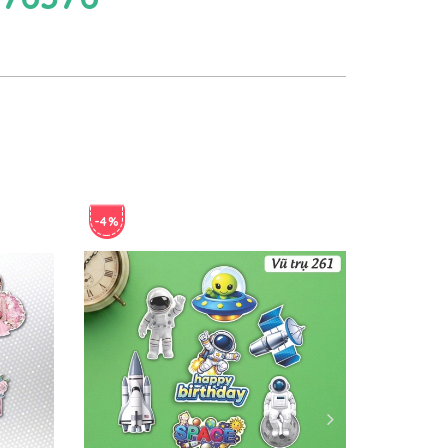
-4%
-4%