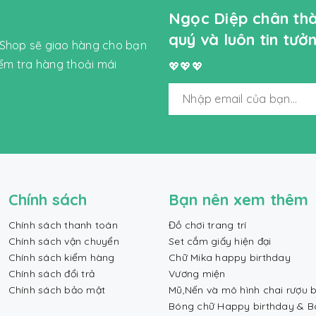
Ngọc Diệp chân th
quý và luôn tin tư
 Shop sẽ giao hàng cho bạn
iểm tra hàng thoải mái
💖💖💖
Chính sách
Bạn nên xem thêm
Chính sách thanh toán
Đồ chơi trang trí
Chính sách vận chuyển
Set cắm giấy hiện đại
Chính sách kiểm hàng
Chữ Mika happy birthday
Chính sách đổi trả
Vương miện
Chính sách bảo mật
Mũ,Nến và mô hình chai rượu b
Bóng chữ Happy birthday & 