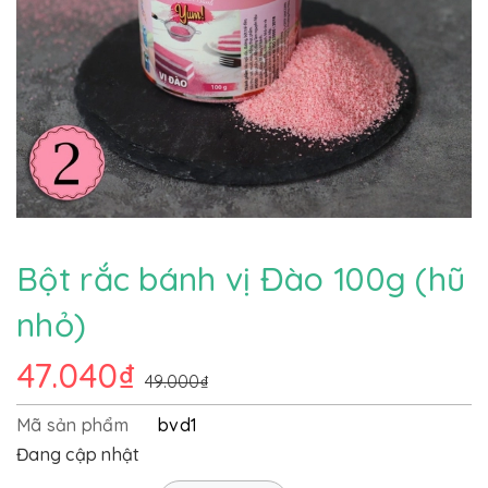
Bột rắc bánh vị Đào 100g (hũ
nhỏ)
47.040₫
49.000₫
Mã sản phẩm
bvd1
Đang cập nhật