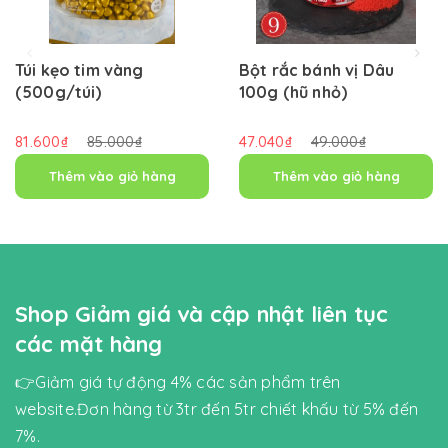
Túi kẹo tim vàng
Bột rắc bánh vị Dâu
(500g/túi)
100g (hũ nhỏ)
81.600₫
85.000₫
47.040₫
49.000₫
Thêm vào giỏ hàng
Thêm vào giỏ hàng
Shop Giảm giá và cập nhật liên tục
các mặt hàng
👉Giảm giá tự động 4% các sản phẩm trên
website.Đơn hàng từ 3tr đến 5tr chiết khấu từ 5% đến
7%.