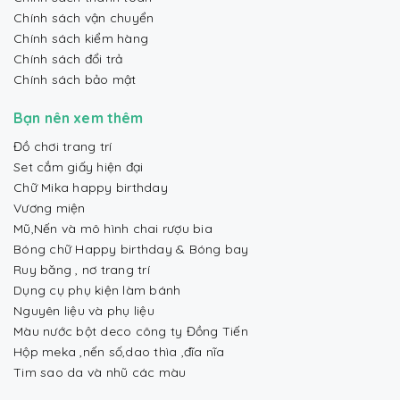
Chính sách vận chuyển
Chính sách kiểm hàng
Chính sách đổi trả
Chính sách bảo mật
Bạn nên xem thêm
Đồ chơi trang trí
Set cắm giấy hiện đại
Chữ Mika happy birthday
Vương miện
Mũ,Nến và mô hình chai rượu bia
Bóng chữ Happy birthday & Bóng bay
Ruy băng , nơ trang trí
Dụng cụ phụ kiện làm bánh
Nguyên liệu và phụ liệu
Màu nước bột deco công ty Đồng Tiến
Hộp meka ,nến số,dao thìa ,đĩa nĩa
Tim sao da và nhũ các màu